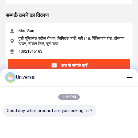
सम्पर्क करने का विवरण
Mrs. Sun
वूशी यूनिवर्सल स्टील रोप कं, लिमिटेड जोड़ेंः नहीं।18, मिंक्सियांग रोड, डोंगगांग
टाउन, शीशान जिले, वूशी शहर
13921315183
अब से संपर्क करें
Universal
सबसे उत्तम प्रतिदान प्राप्त करें
1:16 PM
औद्योगिक उपयोग के लिए 6×29F-IWRC निर्माण और
1770N/mm2 तन्यता शक्ति के साथ 11 मिमी नाममात्र व्यास
Good day, what product are you looking for?
स्टील वायर रस्सी
जारी रखें