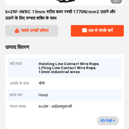
1
/
1
6×29F-IWRC 13mm स्टील वायर रस्सी 1770N/mm2 उठाने और
उठाने के लिए तन्यता शक्ति के साथ
सबसे अच्छी कीमत
अब से संपर्क करें
उत्पाद विवरण
हाई लाइट
,
Hoisting Line Contact Wire Rope
,
Lifting Line Contact Wire Rope
13mm industrial wires
उत्पत्ति के प्लेस
चीनी
ब्रांड नाम
Huayi
मॉडल संख्या
6×29F - आईडब्ल्यूआरसी
और देखो