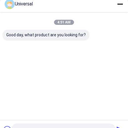
Universal
जारी रखें
4:51 AM
हमारी श्रेणियाँ
Good day, what product are you looking for?
लिफ्ट स्टील रस्सी
औद्योगिक तार रस्सी
होम
हमारे बारे में
हमसे संपर्क करें
साइटमैप
गोपनीयता नीति
गुणवत्ता
लिफ्ट स्टील रस्सी
चीन का कारखाना.Copyright © 2026 Wuxi Universal