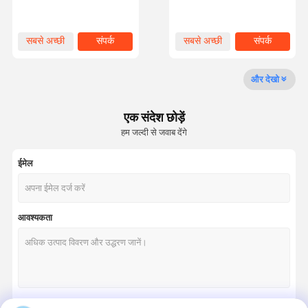
लिए 1960N/mm2 तन्यता शक्ति
6×29F-IWRC 13mm
के साथ
गुणवत्ता नियंत्रण
हमसे संपर्क करें
समाचार
मामले
सबसे अच्छी
संपर्क
सबसे अच्छी
संपर्क
कीमत
कीमत
और देखो
एक संदेश छोड़ें
उद्धरण मांगें
हम जल्दी से जवाब देंगे
लिफ्ट स्टील रस्सी
ईमेल
औद्योगिक तार रस्सी
आवश्यकता