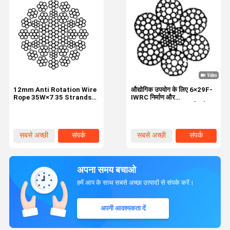
12mm Anti Rotation Wire
औद्योगिक उपयोग के लिए 6×29F-
Rope 35W×7 35 Strands
IWRC निर्माण और
Industrial Wire Rope
1770N/mm2 तन्यता शक्ति के
साथ 11 मिमी नाममात्र व्यास स्टील
वायर रस्सी
सबसे अच्छी
संपर्क
सबसे अच्छी
संपर्क
कीमत
कीमत
अपना समय बचाओ
हमें आप के साथ सबसे अच्छा उत्पादों से संपर्क करें।
अपनी आवश्यकता दें