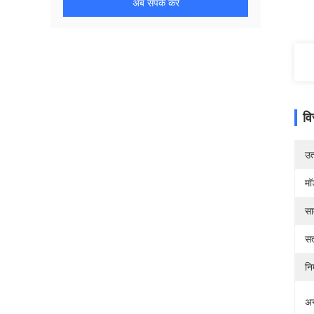
अब संपर्क करें
वि
उत्
मॉ
सा
सत
निर
अन