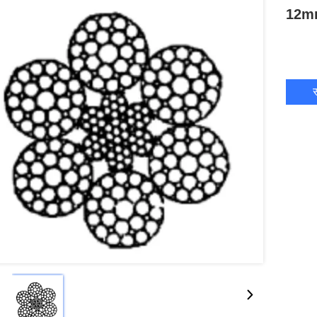
12mm
स