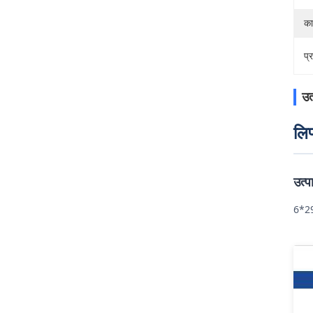
का
प्
उत
लि
उत्
6*29F