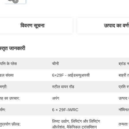
विवरण सूचना
उत्पाद का वर्
स्तृत जानकारी
पत्ति के प्लेस
चीनी
ब्रांड 
डल संख्या
6×29F - आईडब्ल्यूआरसी
बाहरी त
मग्री:
स्टील वायर रॉड
प्रति स्
ह का उपचार:
अपंग
उत्पाद 
्माण:
6 × 29F-IWRC
नॉमिनल
लिफ्ट उद्योग, लिफ्टिंग और लिफ्टिंग 
ुप्रयोग फ़ील्ड:
तन्यता
ऑपरेशंस, मैकेनिकल ट्रांसमिशन