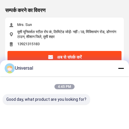
सम्पर्क करने का विवरण
Mrs. Sun
वूशी यूनिवर्सल स्टील रोप कं, लिमिटेड जोड़ेंः नहीं।18, मिंक्सियांग रोड, डोंगगांग
टाउन, शीशान जिले, वूशी शहर
13921315183
अब से संपर्क करें
Universal
सबसे उत्तम प्रतिदान प्राप्त करें
4:45 PM
रोटरी ड्रिल रिग के लिए 14 मिमी 35W×K7 कॉम्पैक्ट स्ट्रैंड वायर
रस्सी 8 स्ट्रैंड के साथ
Good day, what product are you looking for?
जारी रखें