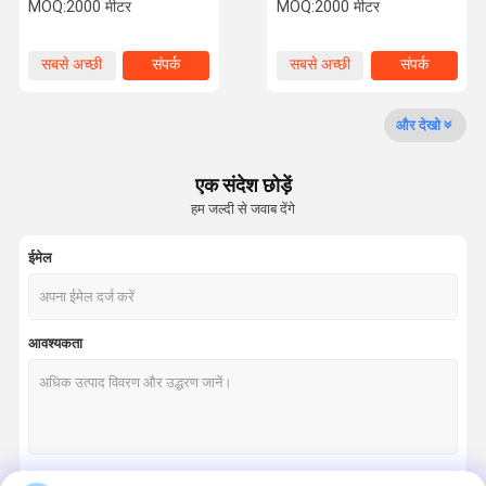
rope EN 12385-4
Rope For Elevator
MOQ:
2000 मीटर
MOQ:
2000 मीटर
8×19S+IWRC
गुणवत्ता नियंत्रण
हमसे संपर्क करें
समाचार
मामले
सबसे अच्छी
संपर्क
सबसे अच्छी
संपर्क
कीमत
कीमत
और देखो
एक संदेश छोड़ें
उद्धरण मांगें
हम जल्दी से जवाब देंगे
लिफ्ट स्टील रस्सी
ईमेल
औद्योगिक तार रस्सी
आवश्यकता