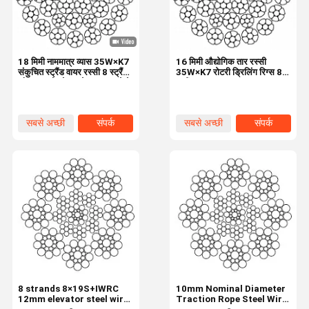
18 मिमी नाममात्र व्यास 35W×K7
16 मिमी औद्योगिक तार रस्सी
संकुचित स्ट्रैंड वायर रस्सी 8 स्ट्रैंड
35W×K7 रोटरी ड्रिलिंग रिग्स 8
और उच्च तोड़ने बल के साथ उठाने के
स्ट्रैंड्स
उपकरण के लिए
सबसे अच्छी
संपर्क
सबसे अच्छी
संपर्क
कीमत
कीमत
घर
उत्पाद
हमारे बारे में
कारखाने का दौरा
8 strands 8×19S+IWRC
10mm Nominal Diameter
12mm elevator steel wire
Traction Rope Steel Wire