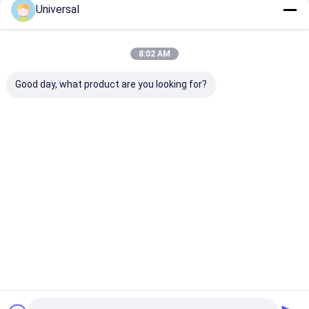
Universal
जारी रखें
8:02 AM
हमारी श्रेणियाँ
Good day, what product are you looking for?
लिफ्ट स्टील रस्सी
औद्योगिक तार रस्सी
होम
हमारे बारे में
हमसे संपर्क करें
साइटमैप
गोपनीयता नीति
गुणवत्ता
लिफ्ट स्टील रस्सी
चीन का कारखाना.Copyright © 2026 Wuxi Universal