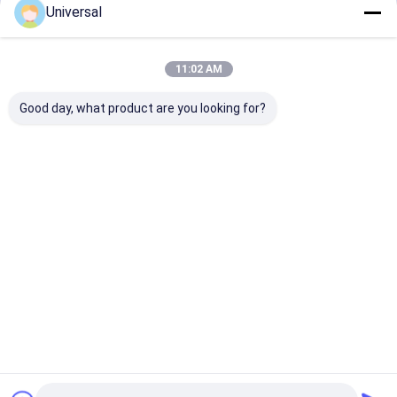
Universal
जारी रखें
11:02 AM
हमारी श्रेणियाँ
Good day, what product are you looking for?
लिफ्ट स्टील रस्सी
औद्योगिक तार रस्सी
होम
हमारे बारे में
हमसे संपर्क करें
साइटमैप
गोपनीयता नीति
गुणवत्ता
लिफ्ट स्टील रस्सी
चीन का कारखाना.Copyright © 2026 Wuxi Universal