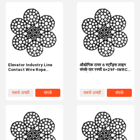
Elevator Industry Line
औद्योगिक टायर 6 स्ट्रैंड्स लाइन
Contact Wire Rope
संपर्क तार रस्सी 6×29F-IWRC
6×29F-IWRC 12mm 6
18 मिमी नाममात्र व्यास
Strands
सबसे अच्छी
संपर्क
सबसे अच्छी
संपर्क
कीमत
कीमत