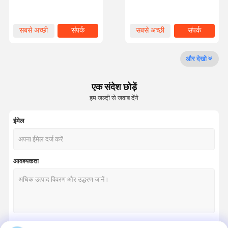
6×29F-IWRC 13mm
1770N/mm2 तन्यता शक्ति के
साथ 11 मिमी नाममात्र व्यास स्टील
वायर रस्सी
गुणवत्ता नियंत्रण
हमसे संपर्क करें
समाचार
मामले
सबसे अच्छी
संपर्क
सबसे अच्छी
संपर्क
कीमत
कीमत
और देखो
एक संदेश छोड़ें
उद्धरण मांगें
हम जल्दी से जवाब देंगे
लिफ्ट स्टील रस्सी
ईमेल
औद्योगिक तार रस्सी
आवश्यकता