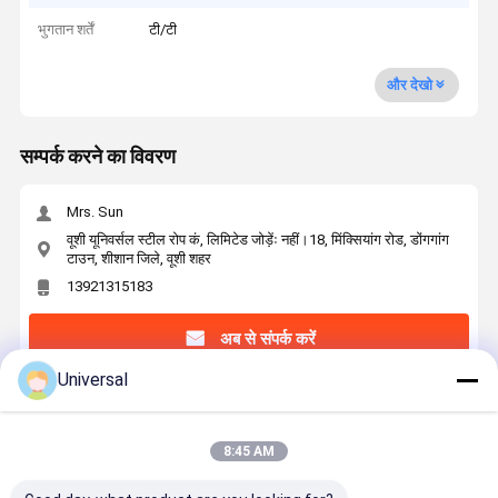
भुगतान शर्तें
टी/टी
और देखो
सम्पर्क करने का विवरण
Mrs. Sun
वूशी यूनिवर्सल स्टील रोप कं, लिमिटेड जोड़ेंः नहीं।18, मिंक्सियांग रोड, डोंगगांग
टाउन, शीशान जिले, वूशी शहर
13921315183
अब से संपर्क करें
Universal
सबसे उत्तम प्रतिदान प्राप्त करें
8:45 AM
13 मिमी नाममात्र व्यास लिफ्ट स्टील तार रस्सी 8 × 19 एस +
एनएफसी 8 स्ट्रैंड्स