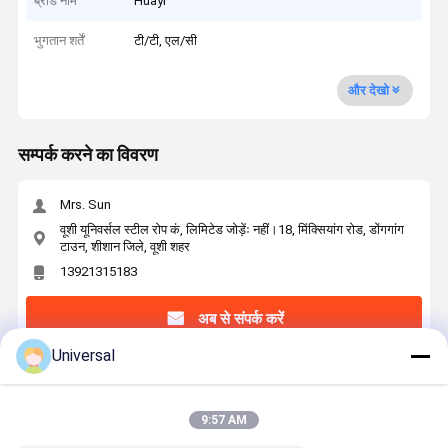
ब्रांड नाम
Huayi
भुगतान शर्तें
टी/टी, एल/सी
और देखो
सम्पर्क करने का विवरण
Mrs. Sun
वूशी यूनिवर्सल स्टील रोप कं, लिमिटेड जोड़ेंः नहीं।18, मिंक्सियांग रोड, डोंगगांग
टाउन, शीशान जिले, वूशी शहर
13921315183
अब से संपर्क करें
Universal
सबसे उत्तम प्रतिदान प्राप्त करें
9:57 AM
16mm Elevator Steel Wire Rope 9×19S+IWRC-