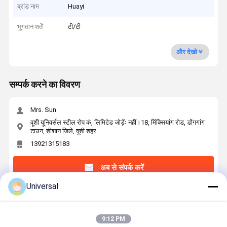
ब्रांड नाम
Huayi
भुगतान शर्तें
टी/टी
और देखो
सम्पर्क करने का विवरण
Mrs. Sun
वूशी यूनिवर्सल स्टील रोप कं, लिमिटेड जोड़ेंः नहीं।18, मिंक्सियांग रोड, डोंगगांग
टाउन, शीशान जिले, वूशी शहर
13921315183
अब से संपर्क करें
Universal
सबसे उत्तम प्रतिदान प्राप्त करें
9:12 PM