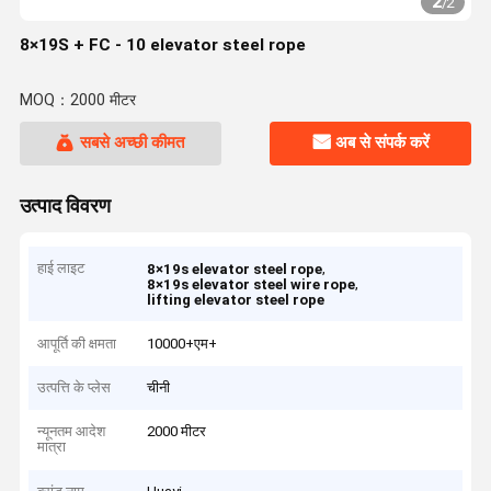
2
/
2
8×19S + FC - 10 elevator steel rope
MOQ：2000 मीटर
सबसे अच्छी कीमत
अब से संपर्क करें
उत्पाद विवरण
हाई लाइट
,
8×19s elevator steel rope
,
8×19s elevator steel wire rope
lifting elevator steel rope
आपूर्ति की क्षमता
10000+एम+
उत्पत्ति के प्लेस
चीनी
न्यूनतम आदेश
2000 मीटर
मात्रा