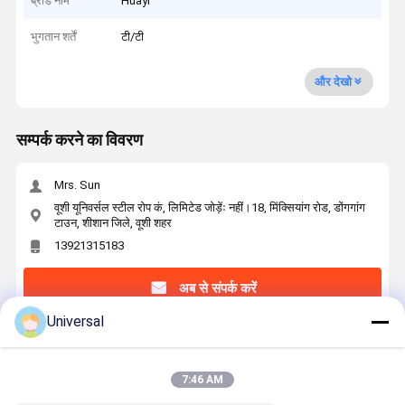
ब्रांड नाम
Huayi
भुगतान शर्तें
टी/टी
और देखो
सम्पर्क करने का विवरण
Mrs. Sun
वूशी यूनिवर्सल स्टील रोप कं, लिमिटेड जोड़ेंः नहीं।18, मिंक्सियांग रोड, डोंगगांग
टाउन, शीशान जिले, वूशी शहर
13921315183
अब से संपर्क करें
Universal
सबसे उत्तम प्रतिदान प्राप्त करें
7:46 AM
8×19S + FC - 10 elevator steel rope