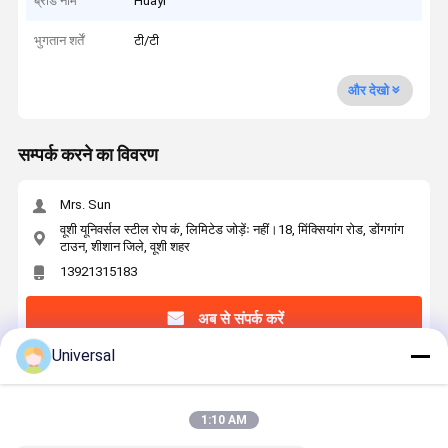
ब्रांड नाम
Huayi
भुगतान शर्तें
टी/टी
और देखो
सम्पर्क करने का विवरण
Mrs. Sun
वूशी यूनिवर्सल स्टील रोप कं, लिमिटेड जोड़ेंः नहीं।18, मिंक्सियांग रोड, डोंगगांग
टाउन, शीशान जिले, वूशी शहर
13921315183
अब से संपर्क करें
Universal
सबसे उत्तम प्रतिदान प्राप्त करें
1:10 AM
8×19S + FC - 8 elevator steel rope