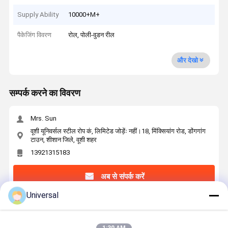
Supply Ability
10000+M+
पैकेजिंग विवरण
रोल, पोली-वुडन रील
और देखो
सम्पर्क करने का विवरण
Mrs. Sun
वूशी यूनिवर्सल स्टील रोप कं, लिमिटेड जोड़ेंः नहीं।18, मिंक्सियांग रोड, डोंगगांग
टाउन, शीशान जिले, वूशी शहर
13921315183
अब से संपर्क करें
Universal
सबसे उत्तम प्रतिदान प्राप्त करें