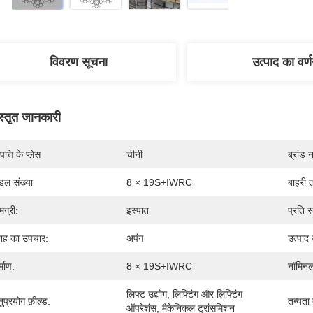
विवरण सूचना
उत्पाद का वर्
स्तृत जानकारी
पत्ति के प्लेस
चीनी
ब्रांड 
डल संख्या
8 × 19S+IWRC
बाहरी त
मग्री:
इस्पात
प्रति स्
ह का उपचार:
अपंग
उत्पाद 
्माण:
8 × 19S+IWRC
नॉमिनल
लिफ्ट उद्योग, लिफ्टिंग और लिफ्टिंग 
ुप्रयोग फ़ील्ड:
तन्यता
ऑपरेशंस, मैकेनिकल ट्रांसमिशन