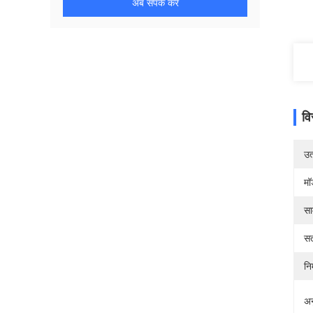
अब संपर्क करें
वि
उत्
मॉ
सा
सत
निर
अन