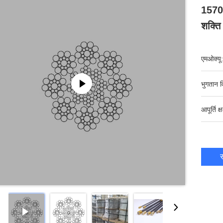
1570N
शक्ति
एमओक्यू:
भुगतान व
आपूर्ति क्
स