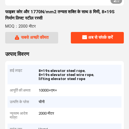
2
/
2
फाइबर कोर और 1770N/mm2 तन्यता शक्ति के साथ 8 मिमी, 8×19S
निर्माण लिफ्ट स्टील रस्सी
MOQ：2000 मीटर
सबसे अच्छी कीमत
अब से संपर्क करें
उत्पाद विवरण
हाई लाइट
,
8×19s elevator steel rope
,
8×19s elevator steel wire rope
lifting elevator steel rope
आपूर्ति की क्षमता
10000+एम+
उत्पत्ति के प्लेस
चीनी
न्यूनतम आदेश
2000 मीटर
मात्रा