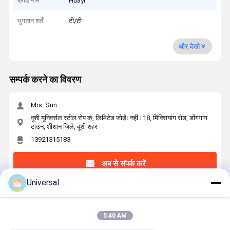
ब्रांड नाम
Huayi
भुगतान शर्तें
टी/टी
और देखो
सम्पर्क करने का विवरण
Mrs. Sun
वूशी यूनिवर्सल स्टील रोप कं, लिमिटेड जोड़ेंः नहीं।18, मिंक्सियांग रोड, डोंगगांग
टाउन, शीशान जिले, वूशी शहर
13921315183
अब से संपर्क करें
Universal
सबसे उत्तम प्रतिदान प्राप्त करें
5:40 AM
फाइबर कोर और 1770N/mm2 तन्यता शक्ति के साथ 8 मिमी,