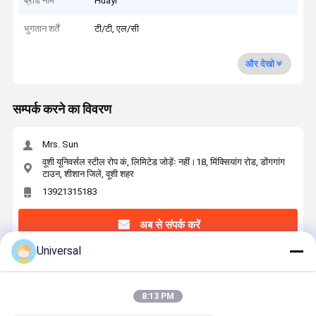
ब्रांड नाम
Huayi
भुगतान शर्तें
टी/टी, एल/सी
और देखो
सम्पर्क करने का विवरण
Mrs. Sun
वूशी यूनिवर्सल स्टील रोप कं, लिमिटेड जोड़ेंः नहीं।18, मिंक्सियांग रोड, डोंगगांग
टाउन, शीशान जिले, वूशी शहर
13921315183
अब से संपर्क करें
Universal
सबसे उत्तम प्रतिदान प्राप्त करें
8:13 PM
8×19S निर्माण लिफ्ट स्टील रस्सी 1570N/mm2 खिंचाव शक्ति