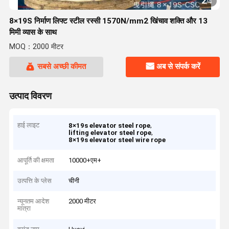
2
/
4
8×19S निर्माण लिफ्ट स्टील रस्सी 1570N/mm2 खिंचाव शक्ति और 13
मिमी व्यास के साथ
MOQ：2000 मीटर
सबसे अच्छी कीमत
अब से संपर्क करें
उत्पाद विवरण
हाई लाइट
,
8×19s elevator steel rope
,
lifting elevator steel rope
8×19s elevator steel wire rope
आपूर्ति की क्षमता
10000+एम+
उत्पत्ति के प्लेस
चीनी
न्यूनतम आदेश
2000 मीटर
मात्रा