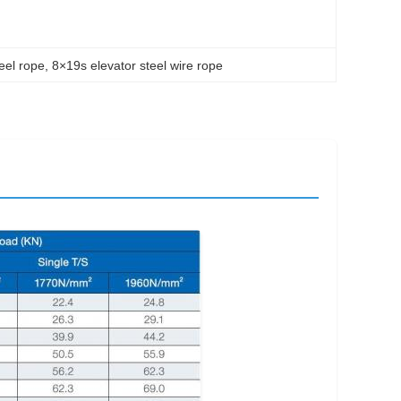
teel rope
, 
8×19s elevator steel wire rope