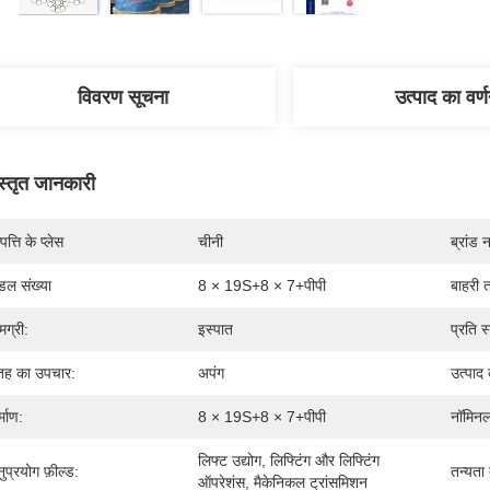
विवरण सूचना
उत्पाद का वर्
स्तृत जानकारी
पत्ति के प्लेस
चीनी
ब्रांड 
डल संख्या
8 × 19S+8 × 7+पीपी
बाहरी त
मग्री:
इस्पात
प्रति स्
ह का उपचार:
अपंग
उत्पाद 
्माण:
8 × 19S+8 × 7+पीपी
नॉमिनल
लिफ्ट उद्योग, लिफ्टिंग और लिफ्टिंग 
ुप्रयोग फ़ील्ड:
तन्यता
ऑपरेशंस, मैकेनिकल ट्रांसमिशन