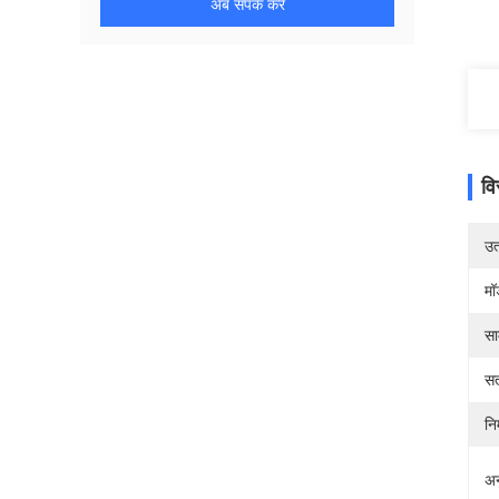
अब संपर्क करें
वि
उत्
मॉ
सा
सत
निर
अन