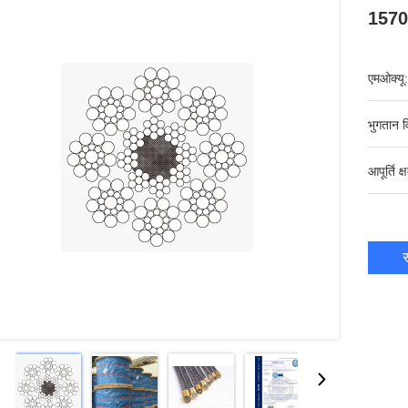
1570N
एमओक्यू:
भुगतान व
आपूर्ति क्
स