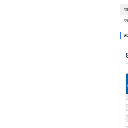
का
प्
उत