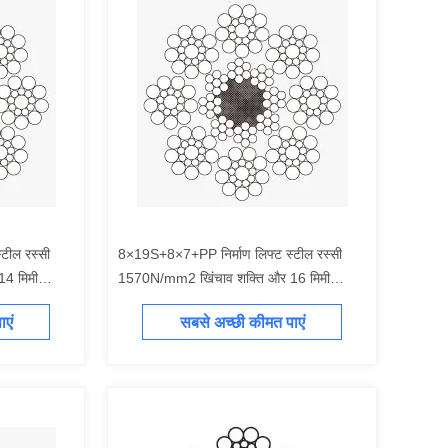
टील रस्सी
8×19S+8×7+PP निर्माण लिफ्ट स्टील रस्सी
4 मिमी
1570N/mm2 खिंचाव शक्ति और 16 मिमी
नाममात्र व्यास के साथ
एं
सबसे अच्छी कीमत पाएं