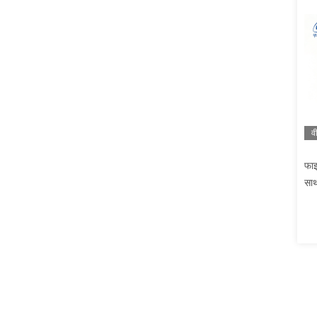
व
फा
साथ