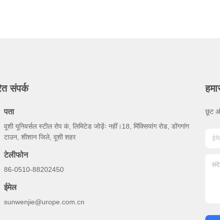
ित संपर्क
हमा
पता
छूट औ
वूशी यूनिवर्सल स्टील रोप कं, लिमिटेड जोड़ेंः नहीं।18, मिंक्सियांग रोड, डोंगगांग
टाउन, शीशान जिले, वूशी शहर
टेलीफोन
86-0510-88202450
ईमेल
sunwenjie@urope.com.cn