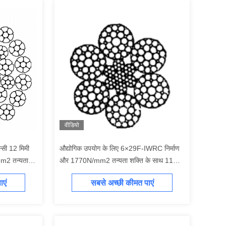
वीडियो
्सी 12 मिमी
औद्योगिक उपयोग के लिए 6×29F-IWRC निर्माण
mm2 तन्यता
और 1770N/mm2 तन्यता शक्ति के साथ 11
मिमी नाममात्र व्यास स्टील वायर रस्सी
एं
सबसे अच्छी कीमत पाएं