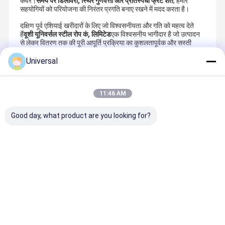
कवर।
समय पर डिलीवरी, स्थिर गुणवत्ता और प्रतिस्पर्धी फ्रेट शर्तें
, हमारे
सहयोगियों को परियोजना की निरंतर प्रगति बनाए रखने में मदद करता है।
दक्षिण पूर्व एशियाई खरीदारों के लिए जो विश्वसनीयता और गति को महत्व देते
हैं
वूशी यूनिवर्सल स्टील रोप कं, लिमिटेड
एक विश्वसनीय भागीदार है जो उत्पादन
से लेकर वितरण तक की पूरी आपूर्ति प्रक्रिया का कुशलतापूर्वक और सस्ती
तरीके से प्रबंधन करने में सक्षम है।
Universal
अनुशंसित उत्पाद
11:46 AM
Good day, what product are you looking for?
8x19S+8x7+P
20mm
35 strands
Mechanica
P - 19 लिफ्ट
35W×K7
35W×7 20mm
Transmiss
स्टील रस्सी
Compacted
Nominal
Elevator S
Strand Wire
Diameter
Wire Rope
Rope 8
Industrial
traction r
सबसे अच्छी कीमत
सबसे अच्छी कीमत
सबसे अच्छी कीमत
सबसे अच्छी क
Strands Drill
Wire Rope
8×19S+NF
Rig Rotary
13mm