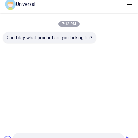
Universal
जारी रखें
7:13 PM
हमारी श्रेणियाँ
Good day, what product are you looking for?
लिफ्ट स्टील रस्सी
औद्योगिक तार रस्सी
होम
हमारे बारे में
हमसे संपर्क करें
साइटमैप
गोपनीयता नीति
गुणवत्ता
लिफ्ट स्टील रस्सी
चीन का कारखाना.Copyright © 2026 Wuxi Universal