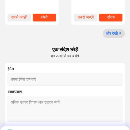
Rope Rotary Drilling Rigs
Rope 8 Strands Drill Rig
Rotary
गुणवत्ता नियंत्रण
हमसे संपर्क करें
समाचार
मामले
सबसे अच्छी
संपर्क
सबसे अच्छी
संपर्क
कीमत
कीमत
और देखो
एक संदेश छोड़ें
उद्धरण मांगें
हम जल्दी से जवाब देंगे
लिफ्ट स्टील रस्सी
ईमेल
औद्योगिक तार रस्सी
आवश्यकता